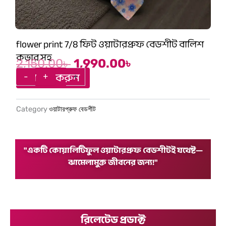
flower print 7/8 ফিট ওয়াটারপ্রুফ বেডশীট বালিশ
কভার সহ
2,150.00
৳
1,990.00
৳
Original
Current
flower
-
+
-
+
অর্ডার করুন
print
price
price
7/8
ফিট
was:
is:
Category
ওয়াটারপ্রুফ বেডশীট
ওয়াটারপ্রুফ
বেডশীট
2,150.00৳ .
1,990.00৳ .
বালিশ
কভার
"একটি কোয়ালিটিফুল ওয়াটারপ্রুফ বেডশীটই যথেষ্ট—
সহ
ঝামেলামুক্ত জীবনের জন্য!"
quantity
রিলেটেড প্রডাক্ট