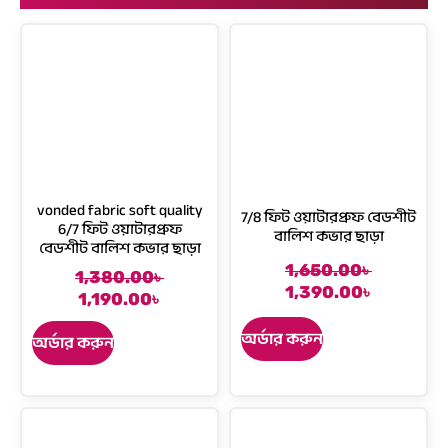
vonded fabric soft quality
7/8 ফিট ওয়াটারপ্রুফ বেডশীট
6/7 ফিট ওয়াটারপ্রুফ
বালিশ কভার ছাড়া
বেডশীট বালিশ কভার ছাড়া
1,650.00
৳
O
C
1,380.00
৳
C
O
1,390.00
৳
r
u
1,190.00
৳
u
r
i
r
r
i
অর্ডার করুন
অর্ডার করুন
g
r
r
g
i
e
e
i
n
n
n
n
a
t
t
a
l
p
p
l