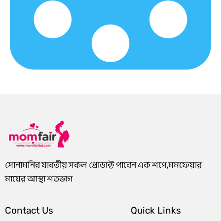
0
3
0
1
.
8
.
8
0
0
0
0
0
.
0
.
৳
0
৳
0
0
0
.
৳
.
৳
.
.
সোনামনির যাবতীয় সকল প্রোডাক্ট পাবেন এক শপে,মমফেয়ার
মায়ের আস্থা শতভাগ
Contact Us
Quick Links