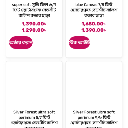
super soft সুতি ফিল ৬/৭
blue Canvas 7/8 ফিট
a
:
a
:
ফিট ওয়াটারপ্রুফ বেডশীট
ওয়াটারপ্রুফ বেডশীট বালিশ
s
1
s
1
বালিশ কভার ছাড়া
কভার ছাড়া
:
,
:
,
1
4
1
4
1,390.00
৳
1,650.00
৳
O
C
O
C
,
8
,
9
1,290.00
৳
1,390.00
৳
r
u
r
u
6
0
6
0
i
r
i
r
অর্ডার করুন
স্টক আউট
8
.
8
.
g
r
g
r
0
0
0
0
i
e
i
e
.
0
.
0
n
n
n
n
0
৳
0
৳
a
t
a
t
0
0
l
p
l
p
৳
.
৳
.
p
r
p
r
r
i
r
i
.
.
i
c
i
c
c
e
c
e
e
i
e
i
w
s
w
s
Silver Forest ultra soft
Silver Forest ultra soft
a
:
a
:
perimum 6/7 ফিট
perimum ৭/৮ ফিট
s
1
s
1
ওয়াটারপ্রুফ বেডশীট বালিশ
ওয়াটারপ্রুফ বেডশীট বালিশ
:
,
:
,