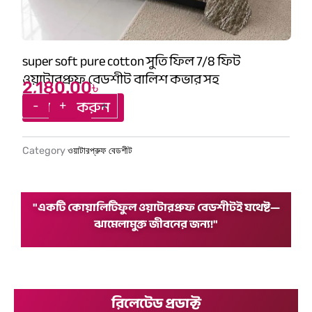
super soft pure cotton সুতি ফিল 7/8 ফিট
ওয়াটারপ্রুফ বেডশীট বালিশ কভার সহ
2,180.00
৳
super
-
+
-
+
অর্ডার করুন
soft
pure
cotton
Category
ওয়াটারপ্রুফ বেডশীট
সুতি
ফিল
7/8
ফিট
"একটি কোয়ালিটিফুল ওয়াটারপ্রুফ বেডশীটই যথেষ্ট—
ওয়াটারপ্রুফ
ঝামেলামুক্ত জীবনের জন্য!"
বেডশীট
বালিশ
কভার
সহ
quantity
রিলেটেড প্রডাক্ট