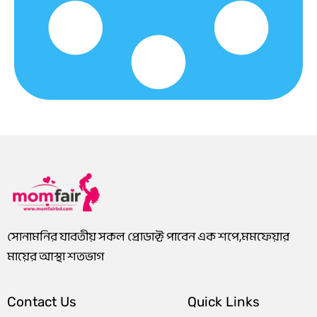
0
3
0
1
.
8
.
8
0
0
0
0
0
.
0
.
৳
0
৳
0
0
0
.
৳
.
৳
.
.
সোনামনির যাবতীয় সকল প্রোডাক্ট পাবেন এক শপে,মমফেয়ার
মায়ের আস্থা শতভাগ
Contact Us
Quick Links