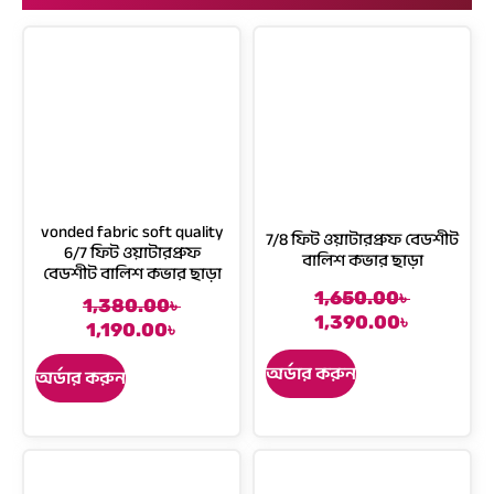
vonded fabric soft quality
7/8 ফিট ওয়াটারপ্রুফ বেডশীট
6/7 ফিট ওয়াটারপ্রুফ
বালিশ কভার ছাড়া
বেডশীট বালিশ কভার ছাড়া
1,650.00
৳
O
C
1,380.00
৳
C
O
1,390.00
৳
r
u
1,190.00
৳
u
r
i
r
r
i
অর্ডার করুন
অর্ডার করুন
g
r
r
g
i
e
e
i
n
n
n
n
a
t
t
a
l
p
p
l