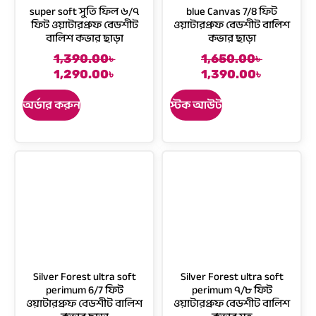
super soft সুতি ফিল ৬/৭
blue Canvas 7/8 ফিট
a
:
a
:
ফিট ওয়াটারপ্রুফ বেডশীট
ওয়াটারপ্রুফ বেডশীট বালিশ
s
1
s
1
বালিশ কভার ছাড়া
কভার ছাড়া
:
,
:
,
1
4
1
4
1,390.00
৳
1,650.00
৳
O
C
O
C
,
8
,
9
1,290.00
৳
1,390.00
৳
r
u
r
u
6
0
6
0
i
r
i
r
অর্ডার করুন
স্টক আউট
8
.
8
.
g
r
g
r
0
0
0
0
i
e
i
e
.
0
.
0
n
n
n
n
0
৳
0
৳
a
t
a
t
0
0
l
p
l
p
৳
.
৳
.
p
r
p
r
r
i
r
i
.
.
i
c
i
c
c
e
c
e
e
i
e
i
w
s
w
s
Silver Forest ultra soft
Silver Forest ultra soft
a
:
a
:
perimum 6/7 ফিট
perimum ৭/৮ ফিট
s
1
s
1
ওয়াটারপ্রুফ বেডশীট বালিশ
ওয়াটারপ্রুফ বেডশীট বালিশ
:
,
:
,