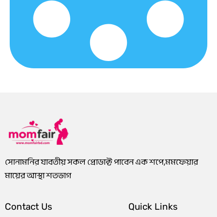
.
8
8
.
0
0
0
0
0
.
.
0
৳
0
0
৳
0
0
.
৳
৳
.
.
.
সোনামনির যাবতীয় সকল প্রোডাক্ট পাবেন এক শপে,মমফেয়ার
মায়ের আস্থা শতভাগ
Contact Us
Quick Links