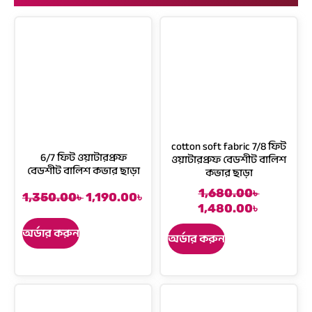
cotton soft fabric 7/8 ফিট
6/7 ফিট ওয়াটারপ্রুফ
ওয়াটারপ্রুফ বেডশীট বালিশ
বেডশীট বালিশ কভার ছাড়া
কভার ছাড়া
1,680.00
৳
O
C
1,350.00
৳
1,190.00
৳
O
C
1,480.00
৳
r
u
r
u
i
r
অর্ডার করুন
i
r
অর্ডার করুন
g
r
g
r
i
e
i
e
n
n
n
n
a
t
a
t
l
p
l
p