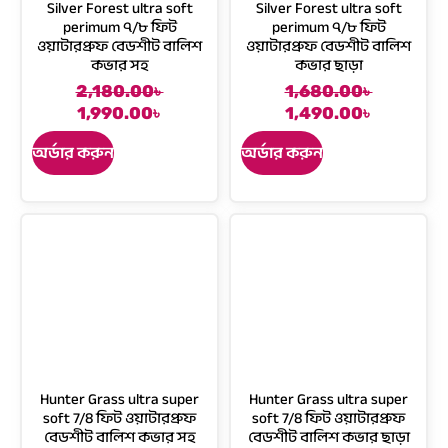
Silver Forest ultra soft
Silver Forest ultra soft
a
:
:
a
perimum ৭/৮ ফিট
perimum ৭/৮ ফিট
s
1
ওয়াটারপ্রুফ বেডশীট বালিশ
ওয়াটারপ্রুফ বেডশীট বালিশ
1
s
:
,
কভার সহ
কভার ছাড়া
,
:
1
3
2
1
2,180.00
৳
1,680.00
৳
C
O
O
C
,
9
9
,
1,990.00
৳
1,490.00
৳
u
r
r
u
6
0
0
3
r
i
i
r
5
.
অর্ডার করুন
অর্ডার করুন
.
8
r
g
g
r
0
0
0
0
e
i
i
e
.
0
0
.
n
n
n
n
0
৳
৳
0
t
a
a
t
0
0
p
l
l
p
৳
.
.
৳
r
p
p
r
i
r
r
i
.
.
c
i
i
c
e
c
c
e
i
e
e
i
s
w
w
s
Hunter Grass ultra super
Hunter Grass ultra super
:
a
a
:
soft 7/8 ফিট ওয়াটারপ্রুফ
soft 7/8 ফিট ওয়াটারপ্রুফ
1
s
s
1
বেডশীট বালিশ কভার সহ
বেডশীট বালিশ কভার ছাড়া
,
:
:
,