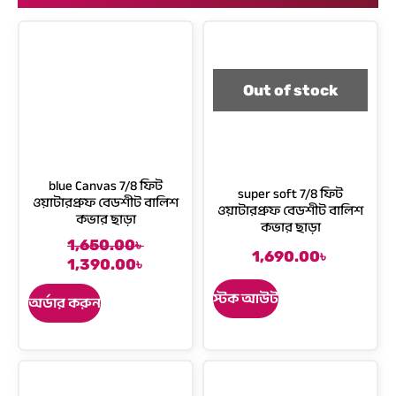
Out of stock
blue Canvas 7/8 ফিট
super soft 7/8 ফিট
ওয়াটারপ্রুফ বেডশীট বালিশ
ওয়াটারপ্রুফ বেডশীট বালিশ
কভার ছাড়া
কভার ছাড়া
1,650.00
৳
O
C
1,690.00
৳
1,390.00
৳
r
u
i
r
স্টক আউট
অর্ডার করুন
g
r
i
e
n
n
a
t
l
p