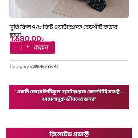
সুতি ফিল ৭/৮ ফিট ওয়াটারপ্রুফ বেডশীট কভার
ছাড়া
1,680.00
৳
সুতি
-
+
-
+
অর্ডার করুন
ফিল
৭/৮
ফিট
Category
ওয়াটারপ্রুফ বেডশীট
ওয়াটারপ্রুফ
বেডশীট
কভার
ছাড়া
"একটি কোয়ালিটিফুল ওয়াটারপ্রুফ বেডশীটই যথেষ্ট—
quantity
ঝামেলামুক্ত জীবনের জন্য!"
রিলেটেড প্রডাক্ট