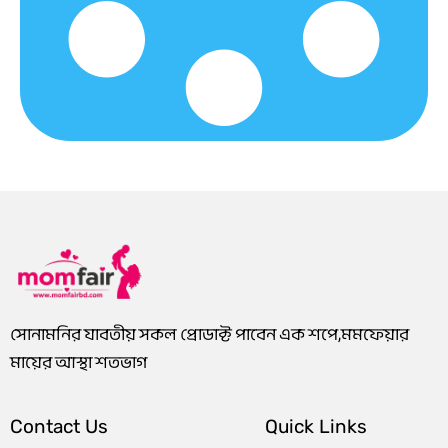
8
.
.
8
0
0
0
0
.
0
0
.
0
৳
৳
0
0
0
৳
.
.
৳
.
.
সোনামনির যাবতীয় সকল প্রোডাক্ট পাবেন এক শপে,মমফেয়ার
মায়ের আস্থা শতভাগ
Contact Us
Quick Links