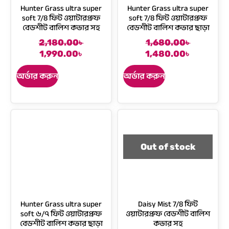
Hunter Grass ultra super
Hunter Grass ultra super
:
a
a
:
soft 7/8 ফিট ওয়াটারপ্রুফ
soft 7/8 ফিট ওয়াটারপ্রুফ
1
s
s
1
বেডশীট বালিশ কভার সহ
বেডশীট বালিশ কভার ছাড়া
,
:
:
,
2,180.00
৳
1,680.00
৳
9
2
1
4
C
O
O
C
1,990.00
৳
1,480.00
৳
9
,
,
9
u
r
r
u
0
1
6
0
r
i
i
r
অর্ডার করুন
অর্ডার করুন
.
8
8
.
r
g
g
r
0
0
0
0
e
i
i
e
0
.
.
0
n
n
n
n
৳
0
0
৳
t
a
a
t
0
0
p
l
l
p
.
৳
৳
.
r
p
p
r
i
r
r
i
Out of stock
.
.
c
i
i
c
e
c
c
e
i
e
e
i
s
w
w
s
Hunter Grass ultra super
Daisy Mist 7/8 ফিট
:
a
a
:
soft ৬/৭ ফিট ওয়াটারপ্রুফ
ওয়াটারপ্রুফ বেডশীট বালিশ
1
s
s
1
বেডশীট বালিশ কভার ছাড়া
কভার সহ
,
:
:
,