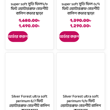
super soft সুতি ফিল৭/৮
super soft সুতি ফিল ৬/৭
a
:
a
:
ফিট ওয়াটারপ্রুফ বেডশীট
ফিট ওয়াটারপ্রুফ বেডশীট
s
1
s
1
বালিশ কভার ছাড়া
বালিশ কভার ছাড়া
:
,
:
,
1
4
1,680.00
৳
1,390.00
৳
1
1
O
C
O
C
,
8
1,490.00
৳
1,290.00
৳
,
9
r
u
r
u
6
0
3
0
i
r
i
r
অর্ডার করুন
অর্ডার করুন
8
.
5
.
g
r
g
r
0
0
0
0
i
e
i
e
.
0
.
0
n
n
n
n
0
৳
0
৳
a
t
a
t
0
0
l
p
l
p
৳
.
৳
.
p
r
p
r
r
i
r
i
.
.
i
c
i
c
c
e
c
e
e
i
e
i
w
s
w
s
Silver Forest ultra soft
Silver Forest ultra soft
a
:
a
:
perimum 6/7 ফিট
perimum ৭/৮ ফিট
s
1
s
1
ওয়াটারপ্রুফ বেডশীট বালিশ
ওয়াটারপ্রুফ বেডশীট বালিশ
:
,
:
,