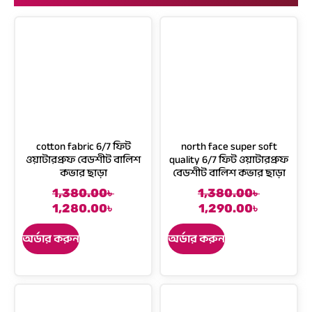
cotton fabric 6/7 ফিট
north face super soft
ওয়াটারপ্রুফ বেডশীট বালিশ
quality 6/7 ফিট ওয়াটারপ্রুফ
কভার ছাড়া
বেডশীট বালিশ কভার ছাড়া
1,380.00
৳
1,380.00
৳
O
C
C
O
1,280.00
৳
1,290.00
৳
r
u
u
r
i
r
r
i
অর্ডার করুন
অর্ডার করুন
g
r
r
g
i
e
e
i
n
n
n
n
a
t
t
a
l
p
p
l