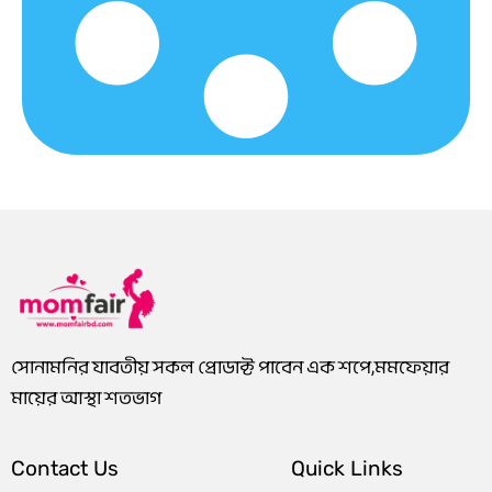
0
3
0
1
.
8
.
8
0
0
0
0
0
.
0
.
৳
0
৳
0
0
0
.
৳
.
৳
.
.
সোনামনির যাবতীয় সকল প্রোডাক্ট পাবেন এক শপে,মমফেয়ার
মায়ের আস্থা শতভাগ
Contact Us
Quick Links