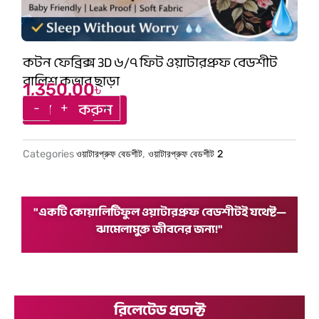
কটন ফেব্রিক্স 3D ৬/৭ ফিট ওয়াটারপ্রুফ বেডশীট
বালিশ কভার ছাড়া
1,350.00
৳
কটন
-
+
-
+
অর্ডার করুন
ফেব্রিক্স
3D
৬/৭
Categories
ওয়াটারপ্রুফ বেডশীট
,
ওয়াটারপ্রুফ বেডশীট 2
ফিট
ওয়াটারপ্রুফ
বেডশীট
বালিশ
"একটি কোয়ালিটিফুল ওয়াটারপ্রুফ বেডশীটই যথেষ্ট—
কভার
ঝামেলামুক্ত জীবনের জন্য!"
ছাড়া
quantity
রিলেটেড প্রডাক্ট