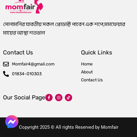
সোনামনির যাবতীয় সকল প্রোডাক্ট পাবেন এক শপে,মমফেয়ার
মায়ের আস্থা শতভাগ
Contact Us
Quick Links
Momfair4@gmail.com
Home
About
01834-010303
Contact Us
F
I
T
Our Social Page
a
n
i
c
s
k
e
t
t
b
a
o
o
g
k
o
r
k
a
-
m
Copyright 2025 © All rights Reserved by Momfair
f